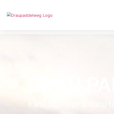
DRAU
PA
Kanu Wandern & Kanu fa